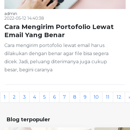
admin
2022-05-12 14:40:38
Cara Mengirim Portofolio Lewat
Email Yang Benar
Cara mengirim portofolio lewat email harus
dilakukan dengan benar agar file bisa segera
dicek. Jadi, peluang diterimanya juga cukup
besar, begini caranya
1
2
3
4
5
6
7
8
9
10
11
12
Blog terpopuler