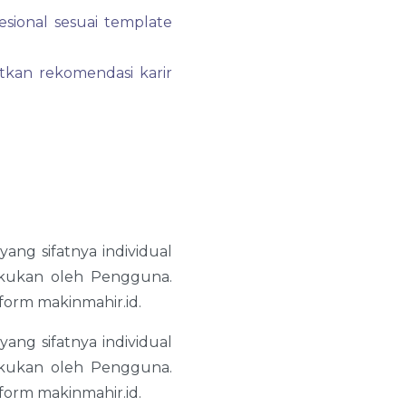
ional sesuai template
tkan rekomendasi karir
ng sifatnya individual
lakukan oleh Pengguna.
form makinmahir.id.
ng sifatnya individual
lakukan oleh Pengguna.
form makinmahir.id.