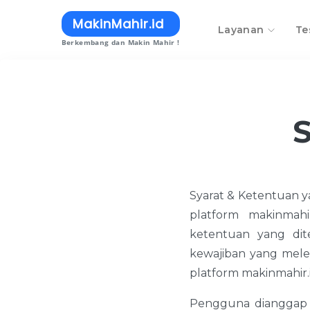
MakinMahir.id
Layanan
Te
Berkembang dan Makin Mahir !
S
Syarat & Ketentuan y
platform makinmah
ketentuan yang dit
kewajiban yang mele
platform makinmahir.i
Pengguna dianggap t