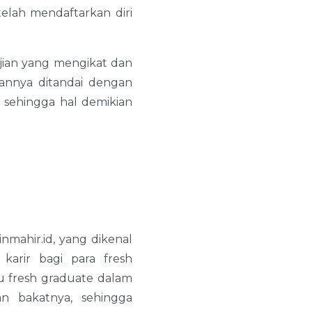
elah mendaftarkan diri
jian yang mengikat dan
uannya ditandai dengan
 sehingga hal demikian
mahir.id, yang dikenal
karir bagi para fresh
u fresh graduate dalam
an bakatnya, sehingga