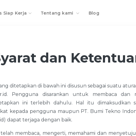
s Siap Kerja
Tentang kami
Blog
yarat dan Ketentu
ang ditetapkan di bawah ini disusun sebagai suatu atur
ir.id. Pengguna disarankan untuk membaca dan 
etapkan ini terlebih dahulu. Hal itu dimaksudkan 
kat kepada pengguna maupun PT. Bumi Tekno Indones
d) dapat terjaga dengan baik.
elah membaca, mengerti, memahami dan menyetujui s