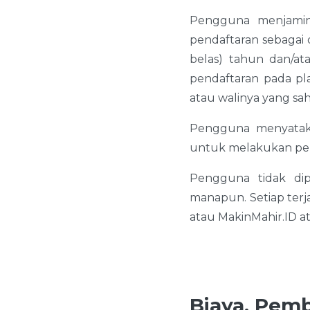
Pengguna menjamin
pendaftaran sebagai 
belas) tahun dan/a
pendaftaran pada pl
atau walinya yang sah
Pengguna menyatakan
untuk melakukan pen
Pengguna tidak di
manapun. Setiap ter
atau MakinMahir.ID a
Biaya, Pem