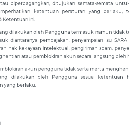
atau diperdagangkan, ditujukan semata-semata untu
emperhatikan ketentuan peraturan yang berlaku, 
& Ketentuan ini.
yang dilakukan oleh Pengguna termasuk namun tidak te
asuk diantaranya pembajakan, penyampaian isu SARA
ran hak kekayaan intelektual, pengiriman spam, penye
ghentian atau pemblokiran akun secara langsung oleh 
mblokiran akun pengguna tidak serta merta menghen
yang dilakukan oleh Pengguna sesuai ketentuan
 yang berlaku.
n