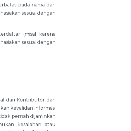
terbatas pada nama dan
ahasiakan sesuai dengan
rdaftar (misal karena
rahasiakan sesuai dengan
al dari Kontributor dan
kan kevalidan informasi
idak pernah dijaminkan
emukan kesalahan atau