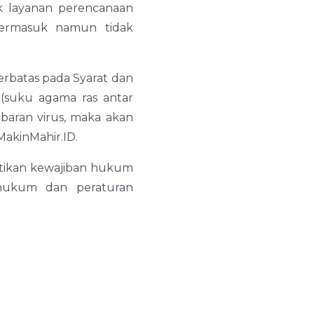
k layanan perencanaan
termasuk namun tidak
rbatas pada Syarat dan
 (suku agama ras antar
baran virus, maka akan
MakinMahir.ID.
tikan kewajiban hukum
 hukum dan peraturan