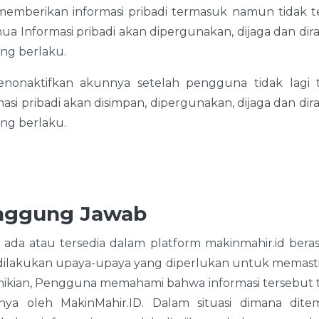
emberikan informasi pribadi termasuk namun tidak 
mua Informasi pribadi akan dipergunakan, dijaga dan dir
ng berlaku.
onaktifkan akunnya setelah pengguna tidak lagi te
asi pribadi akan disimpan, dipergunakan, dijaga dan di
ng berlaku.
nggung Jawab
g ada atau tersedia dalam platform makinmahir.id beras
h dilakukan upaya-upaya yang diperlukan untuk memasti
ikian, Pengguna memahami bahwa informasi tersebut t
ya oleh MakinMahir.ID. Dalam situasi dimana dit